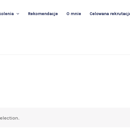
kolenia
Rekomendacje
O mnie
Celowana rekrutacj
election.